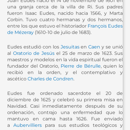
Juan Eudes nació el 14 de noviembre de 1601 en
una granja cerca de la villa de Ri. Sus padres
fueron Isaac Eudes, nacido hacia 1566, y Marta
Corbin. Tuvo cuatro hermanas y dos hermanos,
entre los que estuvo el historiador
François Eudes
de Mézeray
(1610-10 de julio de 1683). ​
Eudes estudió con los
Jesuitas
en
Caen
y se unió
al
Oratorio de Jesús
el 25 de marzo de 1623. Sus
maestros y modelos en la vida espiritual fueron el
fundador del Oratorio,
Pierre de Bérulle
, quien lo
recibió en la orden, y el contemplativo y
ascético
Charles de Condren
.​
Eudes fue ordenado sacerdote el 20 de
diciembre de 1625 y celebró su primera misa en
Navidad. Casi inmediatamente después de su
ordenación, contrajo una enfermedad que lo
mantuvo en cama hasta 1626. Fue enviado
a
Aubervilliers
para sus estudios teológicos y