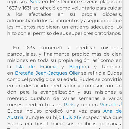
regresó a
Séez
en 1627. Durante severas plagas en
1627 y 1631, se ofreció como voluntario para cuidar
a los afectados en su propia diócesis,
administrando los sacramentos y asegurando que
los muertos recibieran un entierro adecuado. Lo
hizo con el permiso de sus superiores oratorianos.
En 1633 comenzó a predicar misiones
parroquiales, y finalmente predicó más de cien
misiones en toda su propia región, así como en
la
Isla de Francia
y
Borgoña
y también
en
Bretaña
.
Jean-Jacques Olier
se refirió a Eudes
como «el prodigio de su edad». Eudes se convirtió
en un destacado predicador y confesor con un
don para la evangelización y sus misiones a
menudo duraban de varias semanas a varios
]
meses; predicó tres en
París
y una en
Versalles
.
Eudes incluso predicó una vez para
Ana de
Austria
, aunque su hijo
Luis XIV
sospechaba que
Eudes era hostil hacia sus políticas galicanas.