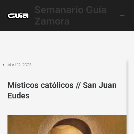
Ir
Main
Semanario Guía
al
Men
contenido
Zamora
Abril 12, 2025
Místicos católicos // San Juan
Eudes