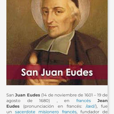
San
Juan Eudes
(14 de noviembre de 1601 – 19 de
agosto de 1680) , en
francés
Jean
Eudes
(pronunciación en francés:
/œd/
), fue
un
sacerdote
misionero
francés
, fundador de