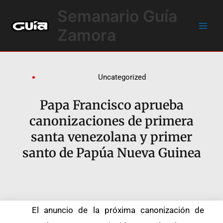
Ir
Main
Semanario Guía
al
Men
contenido
Zamora
Uncategorized
Papa Francisco aprueba
canonizaciones de primera
santa venezolana y primer
santo de Papúa Nueva Guinea
El anuncio de la próxima canonización de