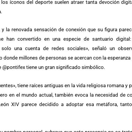
 los íconos del deporte suelen atraer tanta devoción digit
.
 y la renovada sensación de conexión que su figura parece
e han convertido en una especie de santuario digital:
s solo una cuenta de redes sociales», señaló un obser
acio donde millones de personas se acercan con la esperanza
 @pontifex tiene un gran significado simbólico.
puentes», tiene raíces antiguas en la vida religiosa romana y
ero en el mundo actual, también evoca la necesidad de c
eón XIV parece decidido a adoptar esa metáfora, tanto
u nombre personal, subraya que esta presencia no se trata 