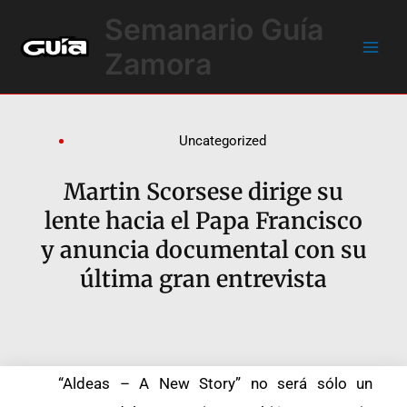
Ir
Main
Semanario Guía
al
Men
contenido
Zamora
Uncategorized
Martin Scorsese dirige su
lente hacia el Papa Francisco
y anuncia documental con su
última gran entrevista
“Aldeas – A New Story” no será sólo un