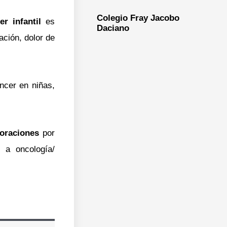
Colegio Fray Jacobo
r infantil
es
Daciano
ación, dolor de
ncer en niñas,
loraciones
por
e a oncología/