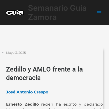
Ir
Main
Semanario Guía
al
Men
contenido
Zamora
Mayo 3, 2025
Zedillo y AMLO frente a la
democracia
José Antonio Crespo
Ernesto Zedillo
recién ha escrito y declarado