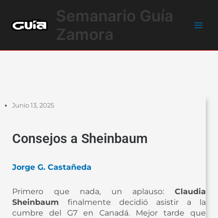
Ir
Main
Semanario Guía
al
Men
contenido
Zamora
Junio 13, 2025
Consejos a Sheinbaum
Jorge G. Castañeda
Primero que nada, un aplauso:
Claudia
Sheinbaum
finalmente decidió asistir a la
cumbre del G7 en Canadá. Mejor tarde que