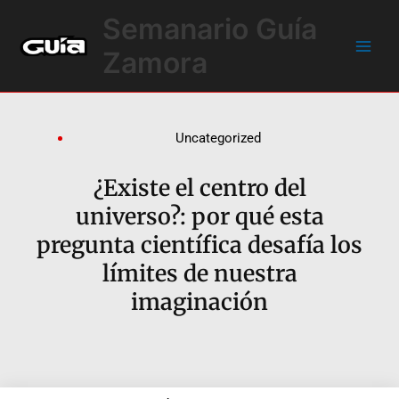
Ir
Main
Semanario Guía
al
Men
contenido
Zamora
Uncategorized
¿Existe el centro del
universo?: por qué esta
pregunta científica desafía los
límites de nuestra
imaginación