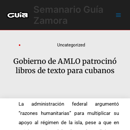
Ir
Main
Semanario Guía
al
Men
contenido
Zamora
Uncategorized
Gobierno de AMLO patrocinó
libros de texto para cubanos
La administración federal argumentó
“razones humanitarias” para multiplicar su
apoyo al régimen de la isla, pese a que en