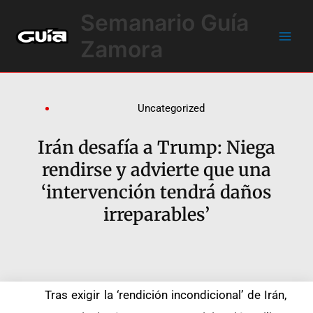
Ir
Main
Semanario Guía
al
Men
contenido
Zamora
Uncategorized
Irán desafía a Trump: Niega
rendirse y advierte que una
‘intervención tendrá daños
irreparables’
Tras exigir la ‘rendición incondicional’ de Irán,