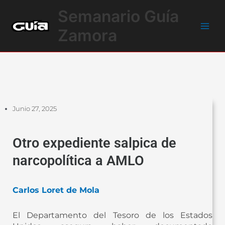
Ir
Main
Semanario Guía
al
Men
contenido
Zamora
Junio 27, 2025
Otro expediente salpica de
narcopolítica a AMLO
Carlos Loret de Mola
El Departamento del Tesoro de los Estados