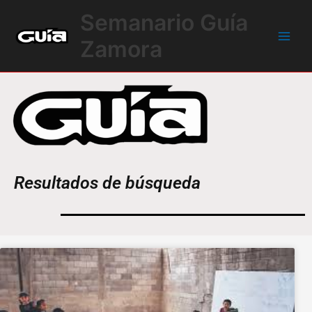
Ir
Main
Semanario Guía
al
Men
contenido
Zamora
Resultados de búsqueda
Página
Página